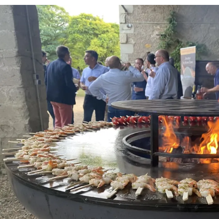
eenpersoons- of tweepersoonskamers
,
kunnen
tussen 19 en 42 personen
huisvest