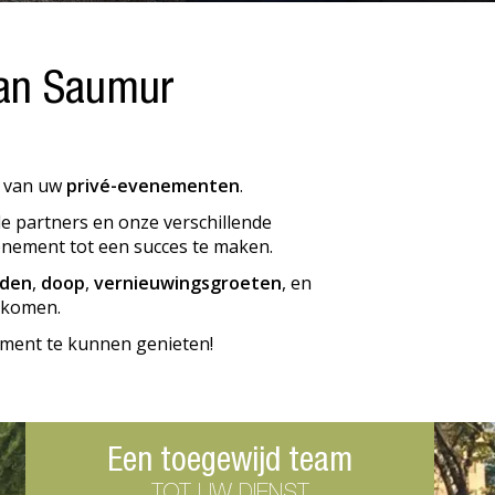
van Saumur
n van uw
privé-evenementen
.
e partners en onze verschillende
enement tot een succes te maken.
jden
,
doop
,
vernieuwingsgroeten
, en
nkomen.
ement te kunnen genieten!
Een toegewijd team