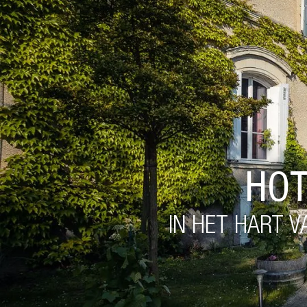
HOT
IN HET HART V