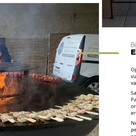
 wij
en.
Bi
E
Op
vu
va
Sa
Pa
or
e
Ne
p