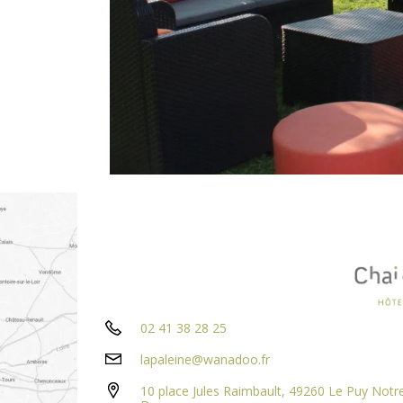
02 41 38 28 25
lapaleine@wanadoo.fr
10 place Jules Raimbault, 49260 Le Puy Notr