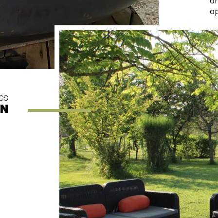
on
op
es
EN