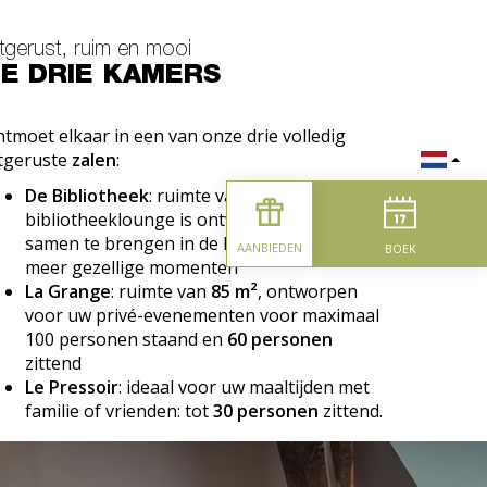
tgerust, ruim en mooi
E DRIE KAMERS
tmoet elkaar in een van onze drie volledig
tgeruste
zalen
:
De Bibliotheek
: ruimte van
70 m²
, onze
bibliotheeklounge is ontworpen om u
samen te brengen in de kamers voor nog
AANBIEDEN
BOEK
meer gezellige momenten
La Grange
: ruimte van
85 m²
, ontworpen
voor uw privé-evenementen voor maximaal
100 personen staand en
60 personen
zittend
Le Pressoir
: ideaal voor uw maaltijden met
familie of vrienden: tot
30 personen
zittend.