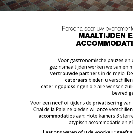
Personaliseer uw evenement
MAALTIJDEN 
ACCOMMODATI
Voor gastronomische pauzes en
gezinsmaaltijden werken we samen 
vertrouwde partners
in de regio. D
cateraars
bieden u verschille
cateringoplossingen
die alle wensen zul
bevredig
Voor een
neef
of tijdens de
privatisering
van
Chai de la Paleine bieden wij onze verschille
accommodaties
aan: Hotelkamers 3 sterr
atypisch accommodatie en gî
Laat ons weten of u de voorkeur geeft 