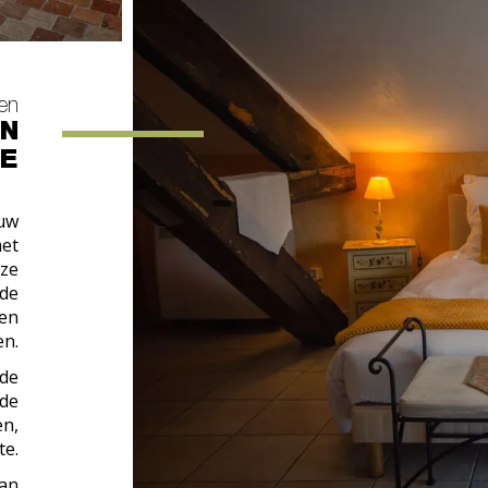
en
EN
E
 uw
met
eze
nde
len
en.
 de
nde
en,
te.
aan