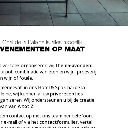
j Chai de la Paleine is alles mogelijk
VENEMENTEN OP MAAT
 verzoek organiseren wij
thema-avonden
:
urpot, combinatie van eten en wijn, proeverij
n wijn of fouée.
mengevat: in ons Hotel & Spa Chai de la
leine, wij kunnen al uw
privérecepties
ganiseren. Wij ondersteunen u bij de creatie
rvan
van A tot Z
.
em contact op met ons team per
telefoon
,
er
e-mail
of via het
contactformulier
, vertel