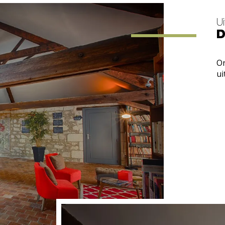
Ui
D
On
ui